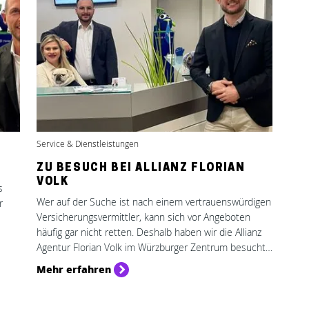
Service & Dienstleistungen
ZU BESUCH BEI ALLIANZ FLORIAN
VOLK
s
Wer auf der Suche ist nach einem vertrauenswürdigen
r
Versicherungsvermittler, kann sich vor Angeboten
häufig gar nicht retten. Deshalb haben wir die Allianz
Agentur Florian Volk im Würzburger Zentrum besucht
und dort von Florian Volk, seiner Frau Christine und
Mehr erfahren
Büroleiter Pavlos erfahren, was ihre Agentur von
anderen abhebt.