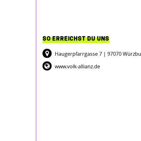
SO ERREICHST DU UNS
Haugerpfarrgasse 7
| 97070 Würzbu
www.volk-allianz.de