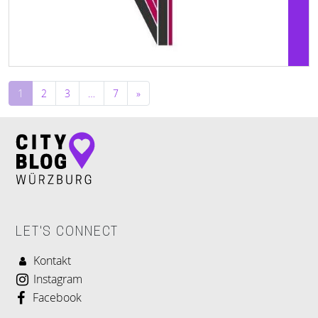
Beitragsnavigation
1
2
3
…
7
»
LET'S CONNECT
Kontakt
Instagram
Facebook