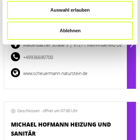
Geschlossen - öffnet um 07:00 Uhr
Auswahl erlauben
SCHEUERMANN GMBH & CO.,
Ablehnen
NATURSTEINGEWINNUNG KG
Maisenbacher Straße 3
| 97271 Kleinrinderfeld DE
+49936690700
www.scheuermann-naturstein.de
Geschlossen - öffnet um 07:00 Uhr
MICHAEL HOFMANN HEIZUNG UND
SANITÄR