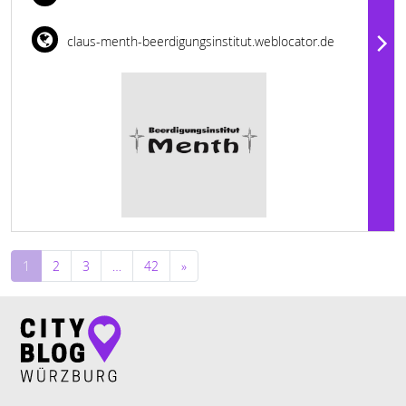
claus-menth-beerdigungsinstitut.weblocator.de
Beitragsnavigation
1
2
3
…
42
»