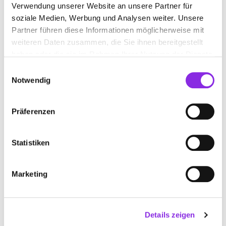
Verwendung unserer Website an unsere Partner für
soziale Medien, Werbung und Analysen weiter. Unsere
Partner führen diese Informationen möglicherweise mit
weiteren Daten zusammen, die Sie ihnen bereitgestellt
haben oder die sie im Rahmen Ihrer Nutzung der Dienste
gesammelt haben.
Einwilligungsauswahl
Notwendig
Präferenzen
Geschlossen - öffnet morgen um 08:00 Uhr
Statistiken
STEUERKANZLEI MARCUS HAAS
Marketing
Oberdorfstraße 9
| 97225 Zellingen DE
+4993648178324
Details zeigen