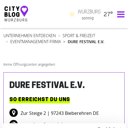
WÜRZBURG
27°
Hauptnavigation
sonnig
UNTERNEHMEN ENTDECKEN
SPORT & FREIZEIT
EVENTMANAGEMENT-FIRMA
DURE FESTIVAL E.V.
Keine Öffnungszeiten angegeben
DURE FESTIVAL E.V.
SO ERREICHST DU UNS
Zur Steige 2
| 97243 Bieberehren DE
www.dure-festival.de