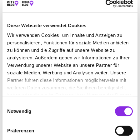
Diese Webseite verwendet Cookies
Wir verwenden Cookies, um Inhalte und Anzeigen zu
personalisieren, Funktionen für soziale Medien anbieten
zu können und die Zugriffe auf unsere Website zu
analysieren. Außerdem geben wir Informationen zu Ihrer
Verwendung unserer Website an unsere Partner für
soziale Medien, Werbung und Analysen weiter. Unsere
ANFAHRT
Partner führen diese Informationen möglicherweise mit
weiteren Daten zusammen, die Sie ihnen bereitgestellt
Bitte akzeptiere
die Statistik und Marketing Cookies
, damit
Du die Map sehen kannst.
haben oder die sie im Rahmen Ihrer Nutzung der Dienste
gesammelt haben.
Einwilligungsauswahl
Notwendig
Präferenzen