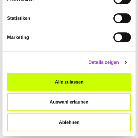
Statistiken
Marketing
Details zeigen
Alle zulassen
Auswahl erlauben
ANFAHRT
Ablehnen
Bitte akzeptiere
die Statistik und Marketing Cookies
, damit
Du die Map sehen kannst.