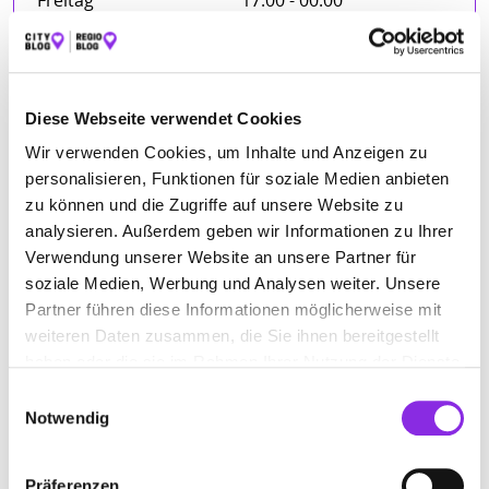
Freitag
17:00 - 00:00
Samstag
16:30 - 00:00
Sonntag
17:00 - 22:00
Diese Webseite verwendet Cookies
Wir verwenden Cookies, um Inhalte und Anzeigen zu
FIRMENBESCHREIBUNG
personalisieren, Funktionen für soziale Medien anbieten
zu können und die Zugriffe auf unsere Website zu
Einen Strand können wir euch zwar im Habaneros in der
analysieren. Außerdem geben wir Informationen zu Ihrer
Theaterstraße 1-3 nicht bieten, dafür aber authentisch
Verwendung unserer Website an unsere Partner für
mexikanischen Flair und Köstlichkeiten des wohl
vielseitigsten Landes Südamerikas.
soziale Medien, Werbung und Analysen weiter. Unsere
Partner führen diese Informationen möglicherweise mit
weiteren Daten zusammen, die Sie ihnen bereitgestellt
haben oder die sie im Rahmen Ihrer Nutzung der Dienste
BILDER
gesammelt haben.
Einwilligungsauswahl
Notwendig
Präferenzen