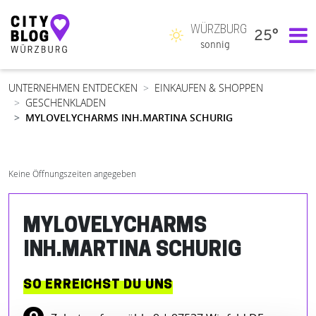
WÜRZBURG
25°
Hauptnavigation
sonnig
UNTERNEHMEN ENTDECKEN
EINKAUFEN & SHOPPEN
GESCHENKLADEN
MYLOVELYCHARMS INH.MARTINA SCHURIG
Keine Öffnungszeiten angegeben
MYLOVELYCHARMS
INH.MARTINA SCHURIG
SO ERREICHST DU UNS