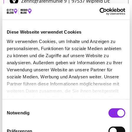
Zehntgrafenmühle 9
| 97537 Wipfeld DE
Diese Webseite verwendet Cookies
Wir verwenden Cookies, um Inhalte und Anzeigen zu
personalisieren, Funktionen für soziale Medien anbieten
zu können und die Zugriffe auf unsere Website zu
analysieren. Außerdem geben wir Informationen zu Ihrer
Verwendung unserer Website an unsere Partner für
soziale Medien, Werbung und Analysen weiter. Unsere
Partner führen diese Informationen möglicherweise mit
ANFAHRT
weiteren Daten zusammen, die Sie ihnen bereitgestellt
haben oder die sie im Rahmen Ihrer Nutzung der Dienste
Bitte akzeptiere
die Statistik und Marketing Cookies
, damit
gesammelt haben.
Du die Map sehen kannst.
Einwilligungsauswahl
Notwendig
Präferenzen