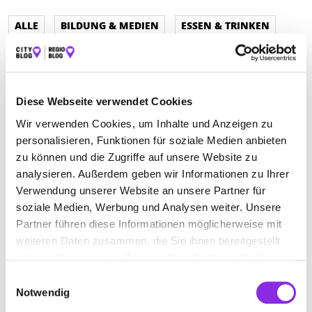
ALLE
BILDUNG & MEDIEN
ESSEN & TRINKEN
REISEN & ÜBERNACHTEN
SPORT & FREIZEIT
SERVICE & DIENSTLEISTUNGEN
Diese Webseite verwendet Cookies
BEAUTY & WELLNESS
GESUNDHEIT & MEDIZIN
Wir verwenden Cookies, um Inhalte und Anzeigen zu
RECHT & GELD
BAUEN & WOHNEN
personalisieren, Funktionen für soziale Medien anbieten
zu können und die Zugriffe auf unsere Website zu
AUTO & VERKEHR
ÄMTER & BEHÖRDEN
analysieren. Außerdem geben wir Informationen zu Ihrer
SHOPPING & PRODUKTE
EINKAUFEN & SHOPPEN
Verwendung unserer Website an unsere Partner für
soziale Medien, Werbung und Analysen weiter. Unsere
Partner führen diese Informationen möglicherweise mit
weiteren Daten zusammen, die Sie ihnen bereitgestellt
haben oder die sie im Rahmen Ihrer Nutzung der Dienste
gesammelt haben.
Einwilligungsauswahl
Notwendig