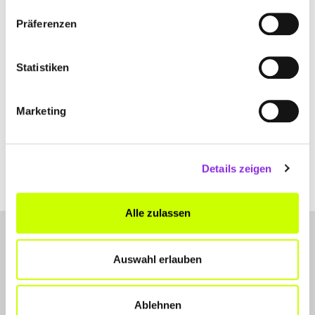
Präferenzen
Statistiken
Reisen & Übernachten
Marketing
DIE LOTSEN AUF DEN GLEISEN: WERDE …
Finde heraus, wie du in Würzburg als Zugverkehrssteuerer (m/w/d)
bei der Deutschen Bahn einsteigen kannst – mit Ausbildung oder
Quereinstieg.
Details zeigen
Mehr erfahren
Alle zulassen
Auswahl erlauben
Ablehnen