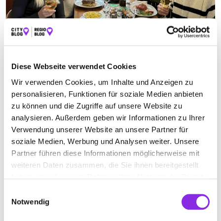
Essen & Trinken
Diese Webseite verwendet Cookies
WÜRZBURGER WEINSTUBEN-TOUR: EIN KU…
Wir verwenden Cookies, um Inhalte und Anzeigen zu
Karthäuser, Spielberg und Schützenhof – diese Würzburger
personalisieren, Funktionen für soziale Medien anbieten
Weinstuben haben wir für euch getestet. Jetzt erfahren, was unsere
zu können und die Zugriffe auf unsere Website zu
Empfehlung ist!
analysieren. Außerdem geben wir Informationen zu Ihrer
Mehr erfahren
Verwendung unserer Website an unsere Partner für
soziale Medien, Werbung und Analysen weiter. Unsere
Partner führen diese Informationen möglicherweise mit
weiteren Daten zusammen, die Sie ihnen bereitgestellt
haben oder die sie im Rahmen Ihrer Nutzung der Dienste
gesammelt haben.
Einwilligungsauswahl
Notwendig