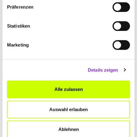
Präferenzen
Statistiken
Essen & Trinken
WÜRZBURGER BÄCKS
Marketing
„Bäck“ als Namensendung ist in Würzburger Gastronomie-
Betrieben nicht allzu selten aufzufinden. Verständlicherweise macht
man sich darüber nicht allzu viele Gedanken, dabei steckt hinter
den Namen Bäcks (oder Bäcken) einer spannende Geschichte. Und
Details zeigen
wie so vieles in Würzburg, hat diese natürlich etwas mit Wein zu
tun…
Alle zulassen
Mehr erfahren
Auswahl erlauben
Ablehnen