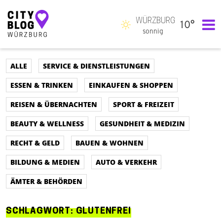
WÜRZBURG
10°
Hauptnavigation
sonnig
ALLE
SERVICE & DIENSTLEISTUNGEN
ESSEN & TRINKEN
EINKAUFEN & SHOPPEN
REISEN & ÜBERNACHTEN
SPORT & FREIZEIT
BEAUTY & WELLNESS
GESUNDHEIT & MEDIZIN
RECHT & GELD
BAUEN & WOHNEN
BILDUNG & MEDIEN
AUTO & VERKEHR
ÄMTER & BEHÖRDEN
SCHLAGWORT:
GLUTENFREI