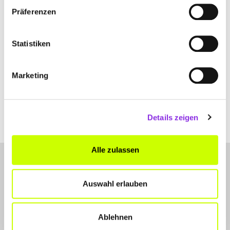
Präferenzen
Statistiken
Essen & Trinken
Marketing
GLUTENFREI LEBEN UND ESSEN IN WÜRZBURG
Glutenfreie Cafés, Restaurants & Co. gibt es in Würzburg zu genüge.
Wir haben euch einige Empfehlungen herausgesucht.
Details zeigen
Mehr erfahren
Alle zulassen
Auswahl erlauben
Ablehnen
LET'S CONNECT