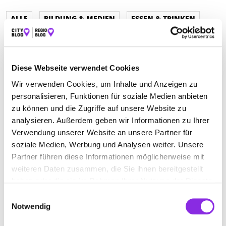
ALLE
BILDUNG & MEDIEN
ESSEN & TRINKEN
REISEN & ÜBERNACHTEN
SPORT & FREIZEIT
SERVICE & DIENSTLEISTUNGEN
Diese Webseite verwendet Cookies
BEAUTY & WELLNESS
GESUNDHEIT & MEDIZIN
Wir verwenden Cookies, um Inhalte und Anzeigen zu
personalisieren, Funktionen für soziale Medien anbieten
RECHT & GELD
BAUEN & WOHNEN
zu können und die Zugriffe auf unsere Website zu
AUTO & VERKEHR
ÄMTER & BEHÖRDEN
analysieren. Außerdem geben wir Informationen zu Ihrer
Verwendung unserer Website an unsere Partner für
SHOPPING & PRODUKTE
EINKAUFEN & SHOPPEN
soziale Medien, Werbung und Analysen weiter. Unsere
Partner führen diese Informationen möglicherweise mit
weiteren Daten zusammen, die Sie ihnen bereitgestellt
haben oder die sie im Rahmen Ihrer Nutzung der Dienste
gesammelt haben.
Einwilligungsauswahl
Notwendig