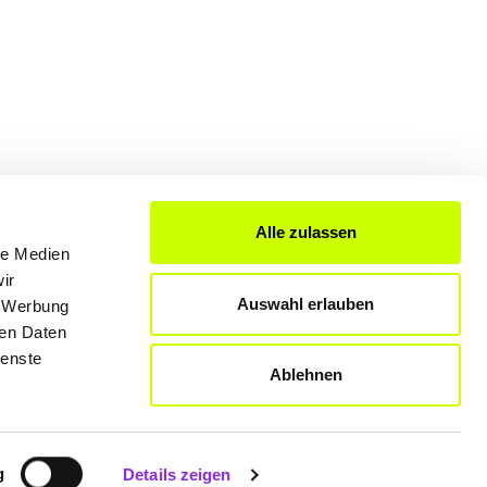
Alle zulassen
FÜR UNTERNEHMER
le Medien
Produkte & Lösungen
ir
Auswahl erlauben
Werben auf dem Blog
, Werbung
ren Daten
ienste
Ablehnen
Datenschutzerklärung
Rechtliche Hinweise
g
Details zeigen