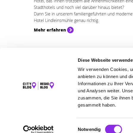
Hotel, das Ihnen trotzdem alle Annehmlichkeiten ein
Stadthotels und noch viel darüber hinaus bietet?
Dann Sie in unserem familiengeführten und modern
Hotel Lindleinsmühle genau richtig.
Mehr erfahren
Diese Webseite verwende
LET
Wir verwenden Cookies, um
K
anbieten zu können und di
I
Informationen zu Ihrer Ve
und Analysen weiter. Unse
F
zusammen, die Sie ihnen b
gesammelt haben.
©2026 City Blog Würzburg powered by krick.
Einwilligungsauswahl
Notwendig