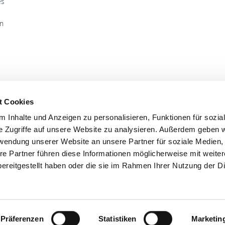
es
en
t Cookies
'S CONNECT
SERVICE
 Inhalte und Anzeigen zu personalisieren, Funktionen für sozia
ontakt
WhatsApp
e Zugriffe auf unsere Website zu analysieren. Außerdem geben w
nstagram
0800 0057425
rwendung unserer Website an unsere Partner für soziale Medien
re Partner führen diese Informationen möglicherweise mit weite
acebook
ereitgestellt haben oder die sie im Rahmen Ihrer Nutzung der D
com
Impressum
Präferenzen
Statistiken
Marketin