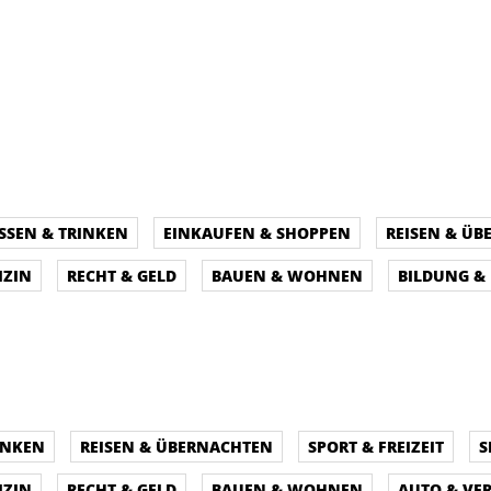
SSEN & TRINKEN
EINKAUFEN & SHOPPEN
REISEN & Ü
IZIN
RECHT & GELD
BAUEN & WOHNEN
BILDUNG &
INKEN
REISEN & ÜBERNACHTEN
SPORT & FREIZEIT
S
IZIN
RECHT & GELD
BAUEN & WOHNEN
AUTO & VE