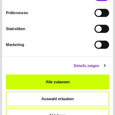
Präferenzen
Statistiken
Reisen & Übernachten
Marketing
WOHNMOBIL-STELLPLÄTZE IN WÜRZBURG …
Camping Stellplätze in und um Würzburg: sechs schöne Stellplätze
in unserer Region, an denen sich ein Stopp auf alle Fälle lohnt!
Details zeigen
Mehr erfahren
Alle zulassen
Auswahl erlauben