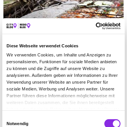
Essen & Trinken
Diese Webseite verwendet Cookies
GRILLPLÄTZE IN WÜRZBURG UND DER
UMGEBUNG
Wir verwenden Cookies, um Inhalte und Anzeigen zu
Was gibt es Schöneres als an einem warmen Sommerabend am
personalisieren, Funktionen für soziale Medien anbieten
Main zu sitzen und mit Freunden oder der Familie lecker zu grillen?
zu können und die Zugriffe auf unsere Website zu
Wir haben fünf öffentliche Grillplätze im Stadtgebiet für euch
analysieren. Außerdem geben wir Informationen zu Ihrer
gesammelt, an denen das Grillen ganz unkompliziert möglich ist.
Verwendung unserer Website an unsere Partner für
Mehr erfahren
soziale Medien, Werbung und Analysen weiter. Unsere
Partner führen diese Informationen möglicherweise mit
weiteren Daten zusammen, die Sie ihnen bereitgestellt
haben oder die sie im Rahmen Ihrer Nutzung der Dienste
gesammelt haben.
Einwilligungsauswahl
Notwendig