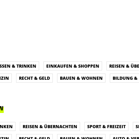
SSEN & TRINKEN
EINKAUFEN & SHOPPEN
REISEN & Ü
IZIN
RECHT & GELD
BAUEN & WOHNEN
BILDUNG &
OW
INKEN
REISEN & ÜBERNACHTEN
SPORT & FREIZEIT
S
IZIN
RECHT & GELD
BAUEN & WOHNEN
AUTO & VE