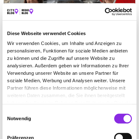
Diese Webseite verwendet Cookies
Essen & Trinken
Wir verwenden Cookies, um Inhalte und Anzeigen zu
personalisieren, Funktionen für soziale Medien anbieten
WM 2026 IN WÜRZBURG: SO ERLEBT IHR DIE …
zu können und die Zugriffe auf unsere Website zu
Haltestelle & Wohnzimmer im Check – mit Drinks, Snacks und
analysieren. Außerdem geben wir Informationen zu Ihrer
großer Leinwand. Hier lohnt sich der Abend!
Verwendung unserer Website an unsere Partner für
Mehr erfahren
soziale Medien, Werbung und Analysen weiter. Unsere
Partner führen diese Informationen möglicherweise mit
weiteren Daten zusammen, die Sie ihnen bereitgestellt
haben oder die sie im Rahmen Ihrer Nutzung der Dienste
gesammelt haben.
Einwilligungsauswahl
Notwendig
Präferenzen