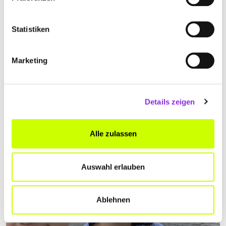
Statistiken
Essen & Trinken
Marketing
STUDENTEN SPECIALS IN WÜRZBURG: THEA …
Die besten Studenten Specials in Würzburg! Wir testen das
Wohnzimmer, die Haltestelle Barviertel und das Brückenbäck. Spart
bei Cocktails, Schnaps und Frühstück!
Details zeigen
Mehr erfahren
Alle zulassen
Auswahl erlauben
Ablehnen