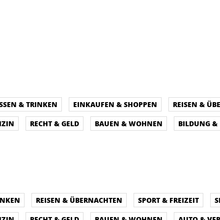
SSEN & TRINKEN
EINKAUFEN & SHOPPEN
REISEN & Ü
IZIN
RECHT & GELD
BAUEN & WOHNEN
BILDUNG &
INKEN
REISEN & ÜBERNACHTEN
SPORT & FREIZEIT
S
IZIN
RECHT & GELD
BAUEN & WOHNEN
AUTO & VE