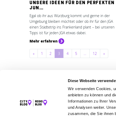
UNSERE IDEEN FÜR DEN PERFEKTEN
JUN…
Egal ob ihr aus Würzburg kommt und gerne in der
Umgebung bleiben möchtet oder ob ihr für den JGA
einen Städtetrip ins Frankenland plant – bei unseren
Tipps ist für jeden JGA etwas dabei.
Mehr erfahren
Beitragsnavigation
«
1
2
3
4
5
…
12
»
Diese Webseite verwende
LET
Wir verwenden Cookies, um
K
anbieten zu können und di
I
Informationen zu Ihrer Ve
und Analysen weiter. Unse
F
zusammen, die Sie ihnen b