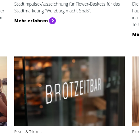
Stadtimpulse-Auszeichnung für Flower-Baskets für das
Die
ben
Stadtmarketing “Würzburg macht Spaß”.
häu
um
in 
Mehr erfahren
To 
Me
Essen & Trinken
Ein