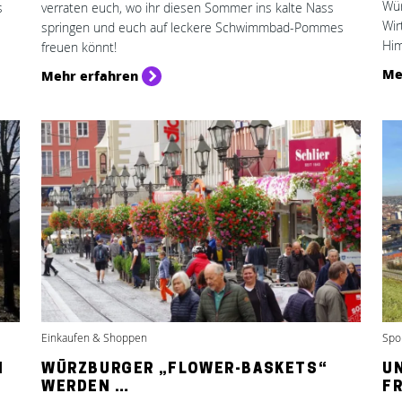
Wür
s
verraten euch, wo ihr diesen Sommer ins kalte Nass
Wir
springen und euch auf leckere Schwimmbad-Pommes
Him
freuen könnt!
Me
Mehr erfahren
Einkaufen & Shoppen
Spor
N
WÜRZBURGER „FLOWER-BASKETS“
U
WERDEN …
FR