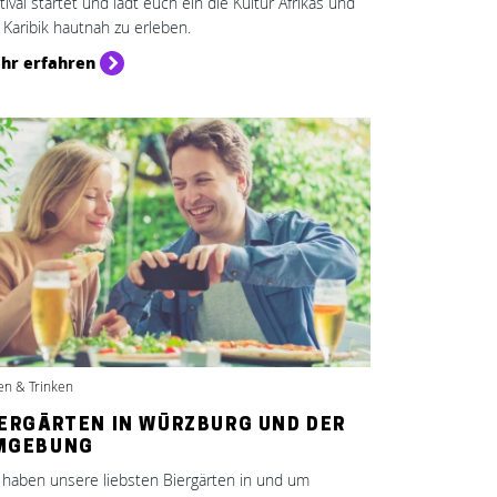
tival startet und lädt euch ein die Kultur Afrikas und
 Karibik hautnah zu erleben.
hr erfahren
en & Trinken
IERGÄRTEN IN WÜRZBURG UND DER
MGEBUNG
 haben unsere liebsten Biergärten in und um