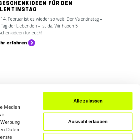
 GESCHENKIDEEN FÜR DEN
ALENTINSTAG
14. Februar ist es wieder so weit: Der Valentinstag –
 Tag der Liebenden – ist da. Wir haben 5
chenkideen für euch!
hr erfahren
Alle zulassen
FÜR UNTERNEHMER
le Medien
Produkte & Lösungen
ir
Auswahl erlauben
Werben auf dem Blog
, Werbung
ren Daten
ienste