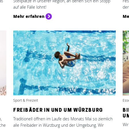
as
Stellplätze in unserer Region, an denen sich ein Stopp
Fes
auf alle Fälle lohnt!
der
Mehr erfahren
Me
Sport & Freizeit
Ess
FREIBÄDER IN UND UM WÜRZBURG
B
U
,
Traditionell öffnen im Laufe des Monats Mai so ziemlich
Wir
iche
alle Freibäder in Würzburg und der Umgebung. Wir