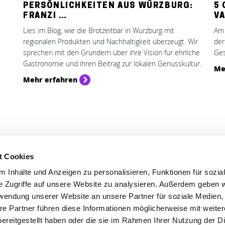
PERSÖNLICHKEITEN AUS WÜRZBURG:
5
FRANZI …
V
Lies im Blog, wie die Brotzeitbar in Würzburg mit
Am 
regionalen Produkten und Nachhaltigkeit überzeugt. Wir
der
sprechen mit den Gründern über ihre Vision für ehrliche
Ges
Gastronomie und ihren Beitrag zur lokalen Genusskultur.
Me
Mehr erfahren
t Cookies
'S CONNECT
SERVICE
 Inhalte und Anzeigen zu personalisieren, Funktionen für sozia
ontakt
WhatsApp
e Zugriffe auf unsere Website zu analysieren. Außerdem geben w
nstagram
0800 0057425
rwendung unserer Website an unsere Partner für soziale Medien
re Partner führen diese Informationen möglicherweise mit weite
acebook
ereitgestellt haben oder die sie im Rahmen Ihrer Nutzung der D