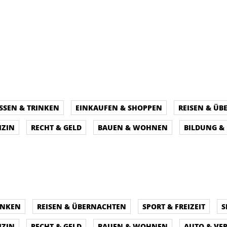
SSEN & TRINKEN
EINKAUFEN & SHOPPEN
REISEN & Ü
IZIN
RECHT & GELD
BAUEN & WOHNEN
BILDUNG &
INKEN
REISEN & ÜBERNACHTEN
SPORT & FREIZEIT
S
IZIN
RECHT & GELD
BAUEN & WOHNEN
AUTO & VE