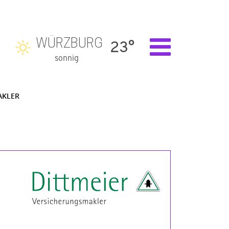
WÜRZBURG
23°
sonnig
AKLER