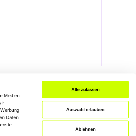
Alle zulassen
le Medien
ir
FÜR UNTERNEHMER
Auswahl erlauben
, Werbung
Produkte & Lösungen
ren Daten
Werben auf dem Blog
ienste
Ablehnen