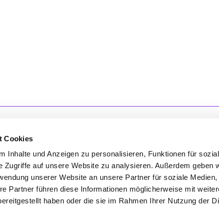
t Cookies
 Inhalte und Anzeigen zu personalisieren, Funktionen für sozia
e Zugriffe auf unsere Website zu analysieren. Außerdem geben w
'S CONNECT
SERVICE
rwendung unserer Website an unsere Partner für soziale Medien
ontakt
WhatsApp
re Partner führen diese Informationen möglicherweise mit weite
nstagram
0800 0057425
ereitgestellt haben oder die sie im Rahmen Ihrer Nutzung der D
acebook