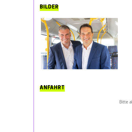
BILDER
ANFAHRT
Bitte 