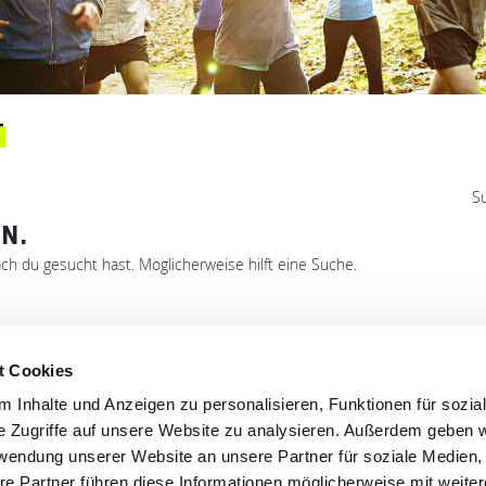
T
S
N.
ach du gesucht hast. Möglicherweise hilft eine Suche.
t Cookies
'S CONNECT
SERVICE
 Inhalte und Anzeigen zu personalisieren, Funktionen für sozia
ontakt
WhatsApp
e Zugriffe auf unsere Website zu analysieren. Außerdem geben w
nstagram
0800 0057425
rwendung unserer Website an unsere Partner für soziale Medien
re Partner führen diese Informationen möglicherweise mit weite