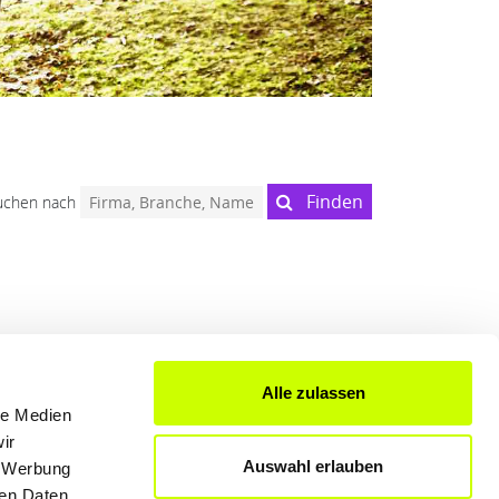
Finden
uchen nach
Alle zulassen
FÜR UNTERNEHMER
le Medien
Produkte & Lösungen
ir
Auswahl erlauben
Werben auf dem Blog
, Werbung
ren Daten