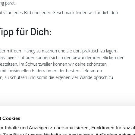
g parat.
tiv für jedes Bild und jeden Geschmack finden wir für dich den
ipp für Dich:
der mit dem Handy zu machen und sie dort praktisch zu lagern.
 das Tageslicht oder sonnen sich in den bewundernden Blicken der
 festsitzen. Im Schwarzweller können wir deine schönsten
 mit individuellen Bilderrahmen der besten Lieferanten
en, zu schützen und somit die eigenen vier Wände optisch zu
t Cookies
 Inhalte und Anzeigen zu personalisieren, Funktionen für sozia
'S CONNECT
SERVICE
e Zugriffe auf unsere Website zu analysieren. Außerdem geben w