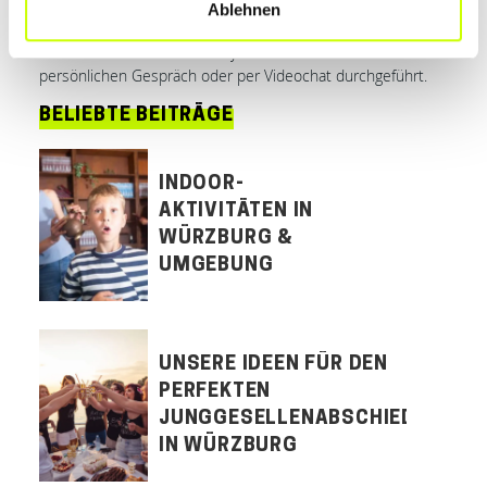
Werbemaßnahmen, Ihrer Zielgruppe, Ihrer Marktchancen,
Ablehnen
individuelle Marketingmaßnahmen und staatliche
Fördermittel. Diese Kurzanalyse wird nach Ihrem Wunsch im
persönlichen Gespräch oder per Videochat durchgeführt.
BELIEBTE BEITRÄGE
INDOOR-
AKTIVITÄTEN IN
WÜRZBURG &
UMGEBUNG
UNSERE IDEEN FÜR DEN
PERFEKTEN
JUNGGESELLENABSCHIED
IN WÜRZBURG