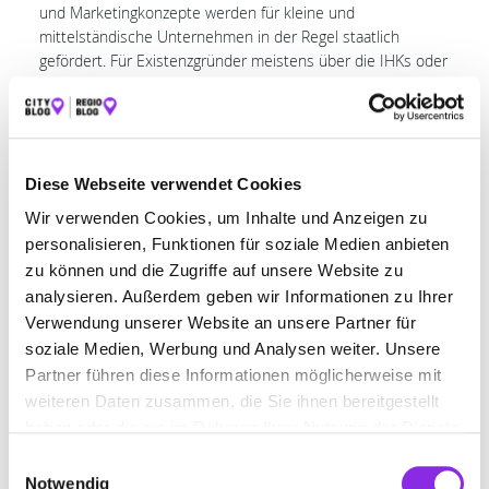
und Marketingkonzepte werden für kleine und
mittelständische Unternehmen in der Regel staatlich
gefördert. Für Existenzgründer meistens über die IHKs oder
Handwerkskammern, für Bestandsunternehmen über die
BAFA (Bundeswirtschaftsministerium). Die
Marketingexperten der empathie agentur sind dort gelistet
und können entsprechende Förderungen für ihre Kunden
beantragen.
Diese Webseite verwendet Cookies
Ihre eigene Marketingabteilung
Wir verwenden Cookies, um Inhalte und Anzeigen zu
personalisieren, Funktionen für soziale Medien anbieten
Jetzt haben Sie ein sehr effektives Marketingkonzept, was
zu können und die Zugriffe auf unsere Website zu
natürlich nur Sinn macht, wenn es auch professionell
analysieren. Außerdem geben wir Informationen zu Ihrer
umgesetzt wird.
Verwendung unserer Website an unsere Partner für
Hierfür gibt es die individuellen Marketingbetreuungen. Mit
soziale Medien, Werbung und Analysen weiter. Unsere
der Buchung einer Marketingbetreuung bei der empathie
Partner führen diese Informationen möglicherweise mit
agentur sichern Sie sich als kleines Unternehmen Ihre
weiteren Daten zusammen, die Sie ihnen bereitgestellt
eigene Marketingabteilung. Sie kümmern sich um Ihr
haben oder die sie im Rahmen Ihrer Nutzung der Dienste
Tagesgeschäft – die Profis der empathie agentur um die
gesammelt haben.
perfekte Umsetzung Ihrer Werbemaßnahmen, gleich ob
Einwilligungsauswahl
Print, Internet, Online-Shop, Social Media oder Events.
Notwendig