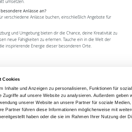
att umsetzen.
r besondere Anlässe an?
ür verschiedene Anlässe buchen, einschließlich Angebote für
zburg und Umgebung bieten dir die Chance, deine Kreativität zu
sen neue Fähigkeiten zu erlernen. Tauche ein in die Welt der
ie inspirierende Energie dieser besonderen Orte.
t Cookies
 Inhalte und Anzeigen zu personalisieren, Funktionen für sozia
'S CONNECT
SERVICE
e Zugriffe auf unsere Website zu analysieren. Außerdem geben w
ontakt
WhatsApp
rwendung unserer Website an unsere Partner für soziale Medien
nstagram
0800 0057425
re Partner führen diese Informationen möglicherweise mit weite
acebook
ereitgestellt haben oder die sie im Rahmen Ihrer Nutzung der D