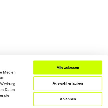
Alle zulassen
le Medien
FÜR UNTERNEHMER
ir
Produkte & Lösungen
Auswahl erlauben
, Werbung
Werben auf dem Blog
ren Daten
ienste
Ablehnen