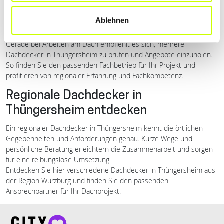
Dachdecker in Thüngersheim miteinander zu vergleichen. Auf city-
wuerzburg.com erhalten Sie eine Übersicht regionaler Anbieter und
Ablehnen
können sich schnell einen Eindruck über Leistungen und
Schwerpunkte verschaffen.
Gerade bei Arbeiten am Dach empfiehlt es sich, mehrere
Dachdecker in Thüngersheim zu prüfen und Angebote einzuholen.
So finden Sie den passenden Fachbetrieb für Ihr Projekt und
profitieren von regionaler Erfahrung und Fachkompetenz.
Regionale Dachdecker in
Thüngersheim entdecken
Ein regionaler Dachdecker in Thüngersheim kennt die örtlichen
Gegebenheiten und Anforderungen genau. Kurze Wege und
persönliche Beratung erleichtern die Zusammenarbeit und sorgen
für eine reibungslose Umsetzung.
Entdecken Sie hier verschiedene Dachdecker in Thüngersheim aus
der Region Würzburg und finden Sie den passenden
Ansprechpartner für Ihr Dachprojekt.