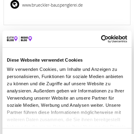
www.brueckler-bauspenglerei.de
Dachdecker in Thüngersheim –
Fachbetriebe aus der Region im
Diese Webseite verwendet Cookies
Überblick
Wir verwenden Cookies, um Inhalte und Anzeigen zu
Ein intaktes Dach ist entscheidend für den Schutz und den
personalisieren, Funktionen für soziale Medien anbieten
Werterhalt einer Immobilie. Auf dieser Seite finden Sie eine
zu können und die Zugriffe auf unsere Website zu
Auswahl an Dachdecker in Thüngersheim, die in der Region tätig
analysieren. Außerdem geben wir Informationen zu Ihrer
sind und verschiedene Leistungen rund ums Dach anbieten. Das
Verwendung unserer Website an unsere Partner für
Branchenverzeichnis von city-wuerzburg.com unterstützt Sie dabei,
soziale Medien, Werbung und Analysen weiter. Unsere
passende Fachbetriebe schnell und übersichtlich zu finden.
Ob Neubau, Sanierung oder Reparatur – ein erfahrener Dachdecker
Partner führen diese Informationen möglicherweise mit
in Thüngersheim sorgt dafür, dass Arbeiten am Dach fachgerecht
weiteren Daten zusammen, die Sie ihnen bereitgestellt
und zuverlässig ausgeführt werden. Die hier gelisteten
haben oder die sie im Rahmen Ihrer Nutzung der Dienste
Unternehmen verfügen über unterschiedliche Spezialisierungen
gesammelt haben.