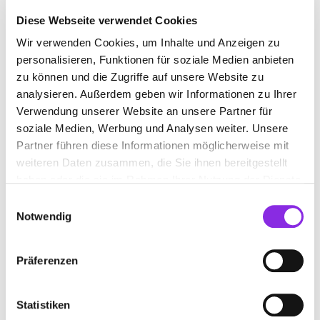
Diese Webseite verwendet Cookies
Wir verwenden Cookies, um Inhalte und Anzeigen zu
DONUT-SHOP IN UND UM WÜRZBURG
personalisieren, Funktionen für soziale Medien anbieten
zu können und die Zugriffe auf unsere Website zu
analysieren. Außerdem geben wir Informationen zu Ihrer
Suchen nach
Verwendung unserer Website an unsere Partner für
soziale Medien, Werbung und Analysen weiter. Unsere
Finden
Partner führen diese Informationen möglicherweise mit
weiteren Daten zusammen, die Sie ihnen bereitgestellt
haben oder die sie im Rahmen Ihrer Nutzung der Dienste
gesammelt haben.
Einwilligungsauswahl
Keine Öffnungszeiten angegeben
Notwendig
DONUTDREAMS GMBH
Präferenzen
Spiegelstraße 13
| 97070 Würzburg DE
www.donutdreams.de
Statistiken