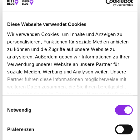
Diese Webseite verwendet Cookies
FACHHANDEL FÜR ORTHOPÄDISCHE SCHUHE
Wir verwenden Cookies, um Inhalte und Anzeigen zu
IN UND UM WÜRZBURG
personalisieren, Funktionen für soziale Medien anbieten
zu können und die Zugriffe auf unsere Website zu
Jetzt geöffnet
analysieren. Außerdem geben wir Informationen zu Ihrer
Suchen nach
Verwendung unserer Website an unsere Partner für
soziale Medien, Werbung und Analysen weiter. Unsere
Partner führen diese Informationen möglicherweise mit
Finden
weiteren Daten zusammen, die Sie ihnen bereitgestellt
haben oder die sie im Rahmen Ihrer Nutzung der Dienste
ALLE
ASCHAFFENBURG
gesammelt haben.
Einwilligungsauswahl
Notwendig
SANITÄTSHAUS HAAS
Präferenzen
Würzburger Str. 188
| 63743 Aschaffenburg DE