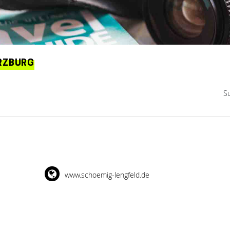
RZBURG
S
www.schoemig-lengfeld.de