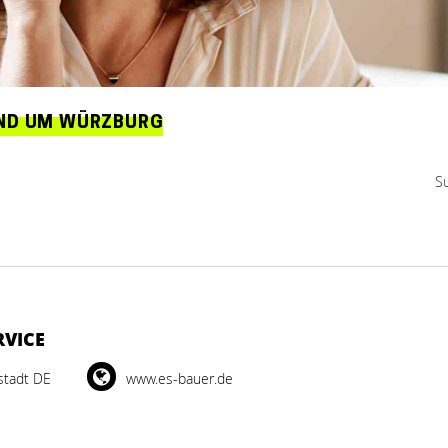
UND UM WÜRZBURG
S
RVICE
stadt DE
www.es-bauer.de