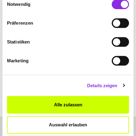
Notwendig
www.sameschyoga.de
Präferenzen
Statistiken
DIE GLÜCKSBRINGER INH. MARTIN
LANGE
Marketing
Virchowstraße 12
| 97072 Würzburg DE
www.diegluecksbringer.com
Details zeigen
Alle zulassen
Auswahl erlauben