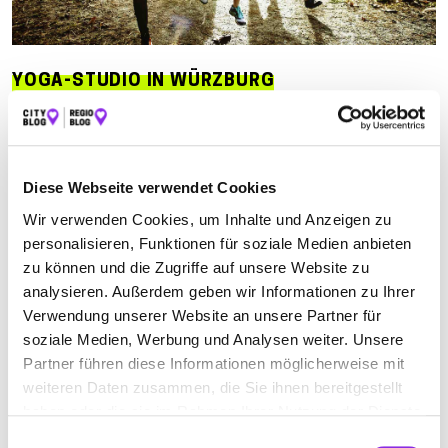
YOGA-STUDIO IN WÜRZBURG
Suchen nach
Diese Webseite verwendet Cookies
Finden
Wir verwenden Cookies, um Inhalte und Anzeigen zu
personalisieren, Funktionen für soziale Medien anbieten
ALLE
WÜRZBURG
ZELL A MAIN
zu können und die Zugriffe auf unsere Website zu
analysieren. Außerdem geben wir Informationen zu Ihrer
Verwendung unserer Website an unsere Partner für
SANDRA MED-SCHMITT
soziale Medien, Werbung und Analysen weiter. Unsere
Partner führen diese Informationen möglicherweise mit
Petrinistraße 23
| 97080 Würzburg DE
weiteren Daten zusammen, die Sie ihnen bereitgestellt
haben oder die sie im Rahmen Ihrer Nutzung der Dienste
+491608456212
gesammelt haben.
Einwilligungsauswahl