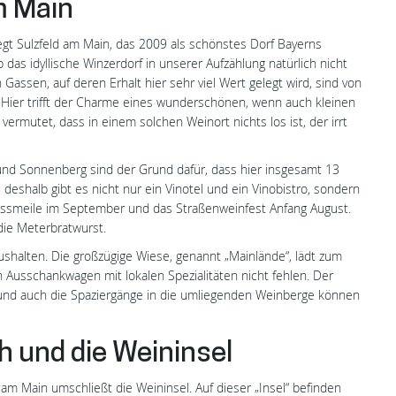
m Main
egt Sulzfeld am Main, das 2009 als schönstes Dorf Bayerns
 das idyllische Winzerdorf in unserer Aufzählung natürlich nicht
Gassen, auf deren Erhalt hier sehr viel Wert gelegt wird, sind von
Hier trifft der Charme eines wunderschönen, wenn auch kleinen
mutet, dass in einem solchen Weinort nichts los ist, der irrt
und Sonnenberg sind der Grund dafür, dass hier insgesamt 13
deshalb gibt es nicht nur ein Vinotel und ein Vinobistro, sondern
ussmeile im September und das Straßenweinfest Anfang August.
die Meterbratwurst.
aushalten. Die großzügige Wiese, genannt „Mainlände“, lädt zum
n Ausschankwagen mit lokalen Spezialitäten nicht fehlen. Der
, und auch die Spaziergänge in die umliegenden Weinberge können
 und die Weininsel
m Main umschließt die Weininsel. Auf dieser „Insel“ befinden