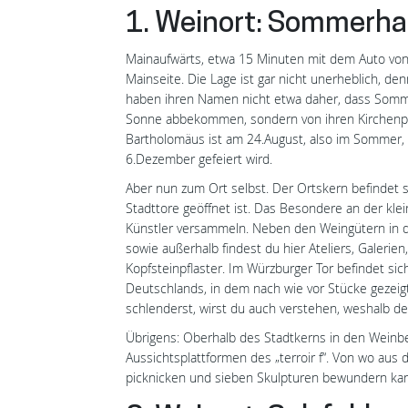
1. Weinort: Sommerh
Mainaufwärts, etwa 15 Minuten mit dem Auto von
Mainseite. Die Lage ist gar nicht unerheblich, d
haben ihren Namen nicht etwa daher, dass Som
Sonne abbekommen, sondern von ihren Kirchenp
Bartholomäus ist am 24.August, also im Sommer,
6.Dezember gefeiert wird.
Aber nun zum Ort selbst. Der Ortskern befindet 
Stadttore geöffnet ist. Das Besondere an der kle
Künstler versammeln. Neben den Weingütern in d
sowie außerhalb findest du hier Ateliers, Galerie
Kopfsteinpflaster. Im Würzburger Tor befindet si
Deutschlands, in dem nach wie vor Stücke gezei
schlenderst, wirst du auch verstehen, weshalb de
Übrigens: Oberhalb des Stadtkerns in den Weinbe
Aussichtsplattformen des „terroir f“. Von wo aus d
picknicken und sieben Skulpturen bewundern kan