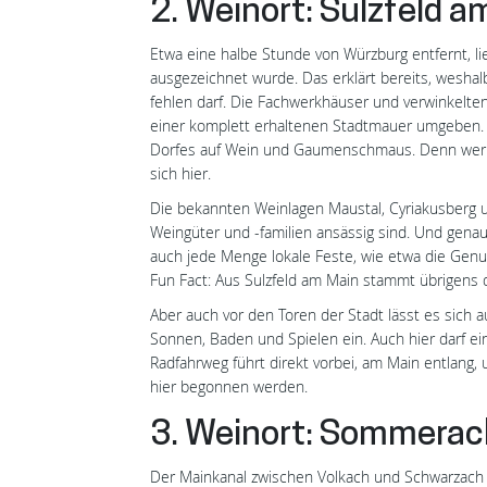
2. Weinort: Sulzfeld a
Etwa eine halbe Stunde von Würzburg entfernt, li
ausgezeichnet wurde. Das erklärt bereits, weshalb
fehlen darf. Die Fachwerkhäuser und verwinkelten 
einer komplett erhaltenen Stadtmauer umgeben. 
Dorfes auf Wein und Gaumenschmaus. Denn wer ver
sich hier.
Die bekannten Weinlagen Maustal, Cyriakusberg 
Weingüter und -familien ansässig sind. Und genau 
auch jede Menge lokale Feste, wie etwa die Gen
Fun Fact: Aus Sulzfeld am Main stammt übrigens 
Aber auch vor den Toren der Stadt lässt es sich 
Sonnen, Baden und Spielen ein. Auch hier darf ei
Radfahrweg führt direkt vorbei, am Main entlang
hier begonnen werden.
3. Weinort: Sommerach
Der Mainkanal zwischen Volkach und Schwarzach a