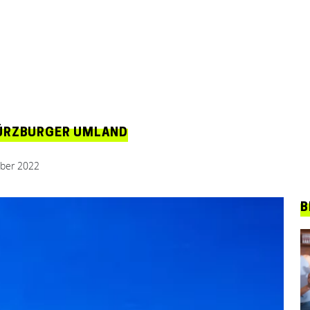
WÜRZBURGER UMLAND
ber 2022
B