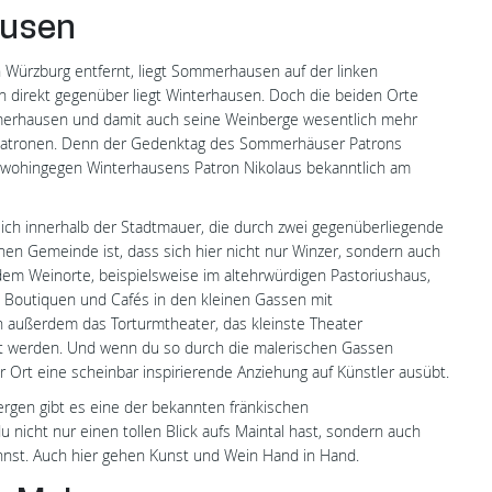
ausen
 Würzburg entfernt, liegt Sommerhausen auf der linken
enn direkt gegenüber liegt Winterhausen. Doch die beiden Orte
merhausen und damit auch seine Weinberge wesentlich mehr
atronen. Denn der Gedenktag des Sommerhäuser Patrons
 wohingegen Winterhausens Patron Nikolaus bekanntlich am
sich innerhalb der Stadtmauer, die durch zwei gegenüberliegende
inen Gemeinde ist, dass sich hier nicht nur Winzer, sondern auch
em Weinorte, beispielsweise im altehrwürdigen Pastoriushaus,
n, Boutiquen und Cafés in den kleinen Gassen mit
ch außerdem das Torturmtheater, das kleinste Theater
gt werden. Und wenn du so durch die malerischen Gassen
r Ort eine scheinbar inspirierende Anziehung auf Künstler ausübt.
rgen gibt es eine der bekannten fränkischen
u nicht nur einen tollen Blick aufs Maintal hast, sondern auch
nst. Auch hier gehen Kunst und Wein Hand in Hand.