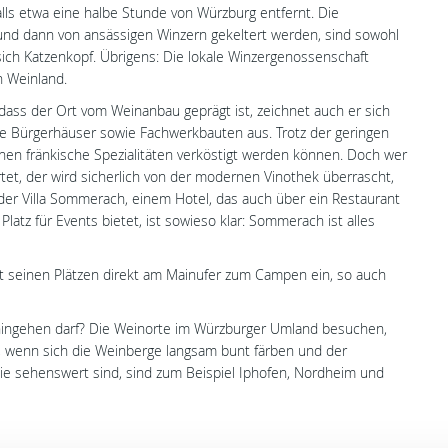
ls etwa eine halbe Stunde von Würzburg entfernt. Die
und dann von ansässigen Winzern gekeltert werden, sind sowohl
sich Katzenkopf. Übrigens: Die lokale Winzergenossenschaft
n Weinland.
ass der Ort vom Weinanbau geprägt ist, zeichnet auch er sich
lze Bürgerhäuser sowie Fachwerkbauten aus. Trotz der geringen
enen fränkische Spezialitäten verköstigt werden können. Doch wer
artet, der wird sicherlich von der modernen Vinothek überrascht,
t der Villa Sommerach, einem Hotel, das auch über ein Restaurant
latz für Events bietet, ist sowieso klar: Sommerach ist alles
it seinen Plätzen direkt am Mainufer zum Campen ein, so auch
 hingehen darf? Die Weinorte im Würzburger Umland besuchen,
, wenn sich die Weinberge langsam bunt färben und der
die sehenswert sind, sind zum Beispiel Iphofen, Nordheim und